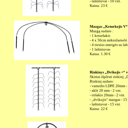
- lašintuvai - 10 vnt.
Kaina: 23 €
Mazgas „Keturkojis V“
Mazgą sudaro :
- 1 keturšakis
- 4 x 50cm mikrožarnel
- 4 tiesios smeigės su lab
- 1 lašintuvas
Kaina: 1.30 €
Rinkinys „Dvikojis +“ 
Skirtas išplėsti rinkinį 
Rinkinį sudaro:
- vamzdis LDPE 20mm -
- aklė 20 mm - 2 vnt.
- trišakis 20mm - 2 vnt.
- „dvikojis“ mazgas - 15 
- lašintuvai - 15 vnt.
Kaina: 22 €