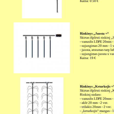
Kaina: 0.50 €
Rinkinys „Juosta +“
Skirtas išplėsti rinkinį 
- vamzdis LDPE 20mm - 
- sujungimas 20 mm - 1 v
- juosta, atstumas tarp l
- sujungimas juosta x va
Kaina: 19 €
Rinkinys „Keturkojis +
Skirtas išplėsti rinkinį 
Rinkinį sudaro:
- vamzdis LDPE 20mm -
- aklė 20 mm - 2 vnt.
- trišakis 20mm - 2 vnt.
- „keturkojis“ mazgas - 1