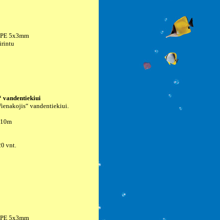
ė PE 5x3mm
irintu
“ vandentiekiui
„Vienakojis“ vandentiekiui.
 10m
20 vnt.
ė PE 5x3mm