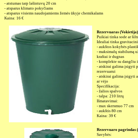
- atstumas tarp lašintuvų 20 cm
- atsparus klimato pokyčiams
- atsparus visiems naudojamiems žemės ūkyje chemikalams
Kaina: 16 €
Rezervuaras (Vokietija)
Puikiai tinka sode ar šil
Idealiai tinka gravitaci
- aukštos kokybės plasti
- maksimalų stabilumą už
kraštai ir dugnas
- komplekte su dangčiu i
- atskirai galima įsigyti
rezervuarui
- atskirai galima įsigyti
ar vėjo
Specifikacija:
- žalios spalvos
- talpa: 210 litrų
Išmatavimai:
- max skersmuo 77 cm
- aukštis 80 cm
Kaina: 39 €
Rezervuaro pagrindas (
Savybės: