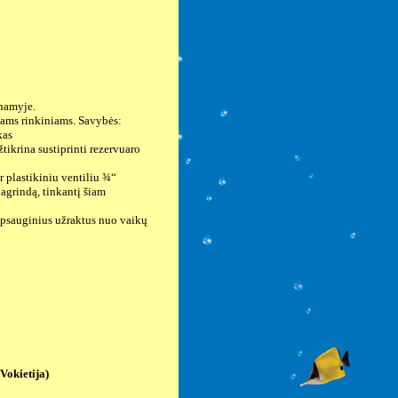
tnamyje.
niams rinkiniams. Savybės:
kas
tikrina sustiprinti rezervuaro
r plastikiniu ventiliu ¾“
 pagrindą, tinkantį šiam
 apsauginius užraktus nuo vaikų
Vokietija)