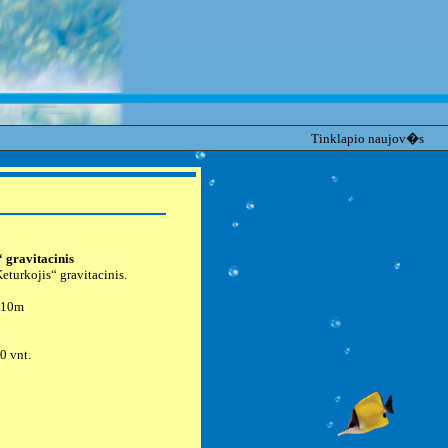
Tinklapio naujov�s
 gravitacinis
Keturkojis“ gravitacinis.
 10m
0 vnt.