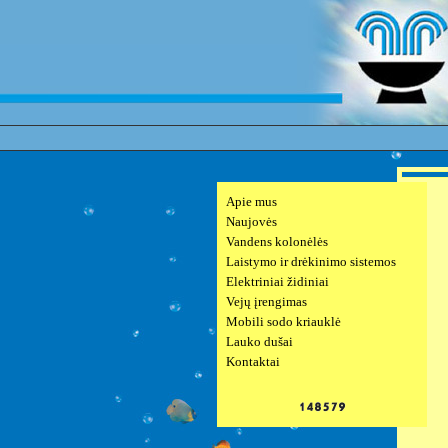
Apie mus
Naujovės
Vandens kolonėlės
Laistymo ir drėkinimo sistemos
Elektriniai židiniai
Vejų įrengimas
Mobili sodo kriauklė
Lauko dušai
Kontaktai