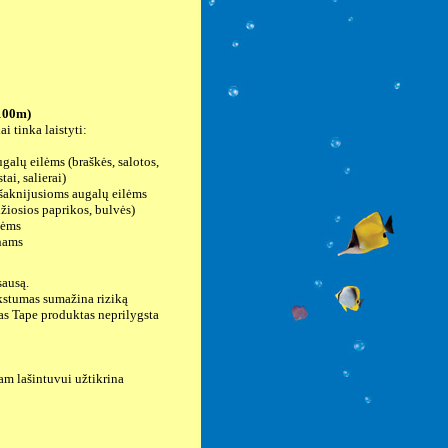
100m)
i tinka laistyti:
ugalų eilėms (braškės, salotos,
ai, salierai)
įsišaknijusioms augalų eilėms
džiosios paprikos, bulvės)
lėms
nams
sausą.
nkstumas sumažina riziką
itas Tape produktas neprilygsta
am lašintuvui užtikrina