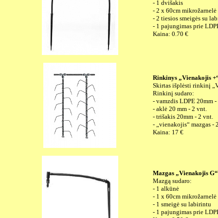
- 1 dvišakis
- 2 x 60cm mikrožarnel
- 2 tiesios smeigės su lab
- 1 pajungimas prie LD
Kaina: 0.70 €
Rinkinys „Vienakojis +“
Skirtas išplėsti rinkinį „
Rinkinį sudaro:
- vamzdis LDPE 20mm -
- aklė 20 mm - 2 vnt.
- trišakis 20mm - 2 vnt.
- „vienakojis“ mazgas - 
Kaina: 17 €
Mazgas „Vienakojis G“
Mazgą sudaro:
- 1 alkūnė
- 1 x 60cm mikrožarnel
- 1 smeigė su labirintu
- 1 pajungimas prie LD