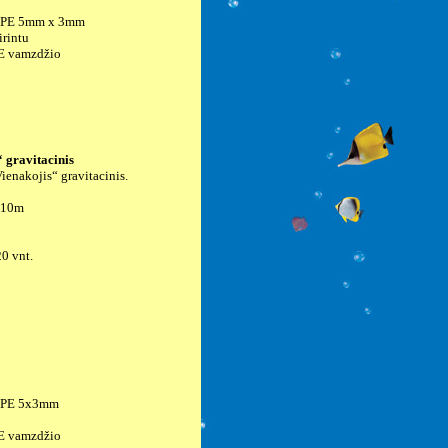
ė PE 5mm x 3mm
irintu
PE vamzdžio
 gravitacinis
Vienakojis“ gravitacinis.
 10m
20 vnt.
ė PE 5x3mm
PE vamzdžio