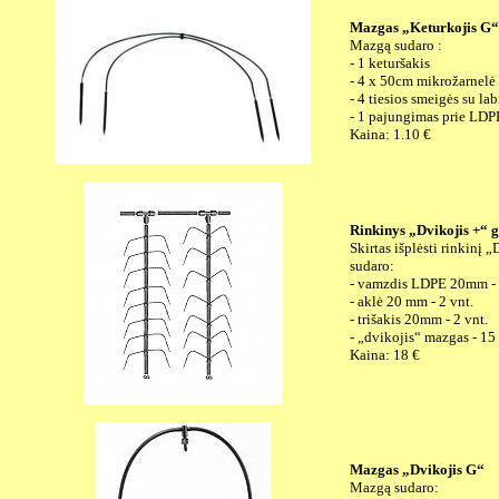
Mazgas „Keturkojis G“
Mazgą sudaro :
- 1 keturšakis
- 4 x 50cm mikrožarnel
- 4 tiesios smeigės su lab
- 1 pajungimas prie LD
Kaina: 1.10 €
Rinkinys „Dvikojis +“ g
Skirtas išplėsti rinkinį 
sudaro:
- vamzdis LDPE 20mm -
- aklė 20 mm - 2 vnt.
- trišakis 20mm - 2 vnt.
- „dvikojis“ mazgas - 15 
Kaina: 18 €
Mazgas „Dvikojis G“
Mazgą sudaro: