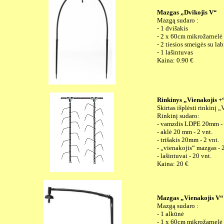
Mazgas „Dvikojis V“
Mazgą sudaro :
- 1 dvišakis
- 2 x 60cm mikrožarnel
- 2 tiesios smeigės su lab
- 1 lašintuvas
Kaina: 0.90 €
Rinkinys „Vienakojis +
Skirtas išplėsti rinkinį 
Rinkinį sudaro:
- vamzdis LDPE 20mm -
- aklė 20 mm - 2 vnt.
- trišakis 20mm - 2 vnt.
- „vienakojis“ mazgas - 
- lašintuvai - 20 vnt.
Kaina: 20 €
Mazgas „Vienakojis V“
Mazgą sudaro :
- 1 alkūnė
- 1 x 60cm mikrožarnel