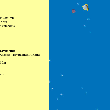
ė PE 5x3mm
irintu
PE vamzdžio
ravitacinis
„Dvikojis“ gravitacinis. Rinkinį
 10m
vnt.