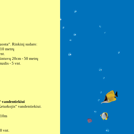
„Juosta“. Rinkinį sudaro:
10 metrų
nt.
ašintuvų 20cm - 50 metrų
mzdis - 5 vnt.
“ vandentiekiui
„Keturkojis“ vandentiekiui.
 10m
0 vnt.