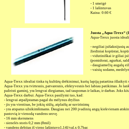
- 1 smeigė
- 1 lašintuvas
Kaina: 0.60 €
Juosta „Aqua-Trexx“ (
Aqua-Trexx juosta idealia
- negiliai įsišaknijusių a
žiediniai kopūstai, kopūst
- vidutiniškai ir giliai 
(pomidorai, agurkai, sal
- daugiamečių augalų ei
- vaisių sodams, medely
Aqua-Trexx idealiai tinka tų kultūrų drėkinimui, kurių lapiją patartina išlaikyti 
Aqua-Trexx yra tvirtesnis, patvaresnis, efektyvesnis bei labiau patikimas. Jo la
pažeisti gaminį, yra lengvai diegiamas, tad taupomas ir laikas, ir darbas. Joks k
Aqua-Trexx darbui. Aqua-Trexx pasižymi tuo, kad:
- lengvai atpažįstamas pagal du mėlynus dryžius
- jis yra vientisas, be jokių siūlų, atplaišų ar suvirinimų
- yra atsparus užsikimšimams. Daugiau nei 200 įvadinių angų kiekvienam atskir
pastovią ir vienodą vandens srovę.
- 16 mm skersmens
- sienelės storis 0,2 mm (8mil)
- vandens debitas iš vieno lašintuvo1,14l/val.x 0,7bar.