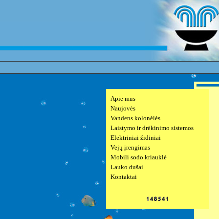
Apie mus
Naujovės
Vandens kolonėlės
Laistymo ir drėkinimo sistemos
Elektriniai židiniai
Vejų įrengimas
Mobili sodo kriauklė
Lauko dušai
Kontaktai