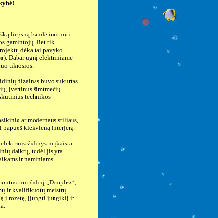
okybė!
šką liepsną bandė imituoti
os gamintojų. Bet tik
rojektų dėka tai pavyko
eo
). Dabar ugnį elektriniame
nuo tikrosios.
idinių dizainas buvo sukurtas
rių, įvertinus šimtmečių
paskutinius technikos
sikinio ar modernaus stiliaus,
i papuoš kiekvieną interjerą.
elektrinis židinys neįkaista
inių daiktų, todėl jis yra
vaikams ir naminiams
ontuotum židinį „Dimplex“,
mų ir kvalifikuotų meistrų.
ą į rozetę, įjungti jungiklį ir
na.