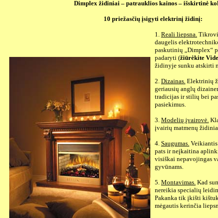
Dimplex židiniai – patrauklios kainos – išskirtinė k
10 priežasčių įsigyti elektrinį židinį:
1.
Reali liepsna.
Tikrovi
daugelis elektrotechnik
paskutinių „Dimplex“ p
padaryti (
žiūrėkite Vid
židinyje sunku atskirti 
2.
Dizainas.
Elektrinių ž
geriausių anglų dizaine
tradicijas ir stilių bei 
pasiekimus.
3.
Modelių įvairovė.
Kla
įvairių matmenų židinia
4.
Saugumas.
Veikiantis 
pats ir neįkaitina aplink
visiškai nepavojingas 
gyvūnams.
5.
Montavimas.
Kad sum
nereikia specialių leidi
Pakanka tik įkišti kištuk
mėgautis kerinčia lieps